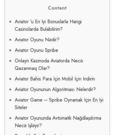
Content
Aviator ‘u En Iyi Bonuslarla Hangi
Casinolarda Bulabilirim?
Aviator Oyunu Nədir?
Aviator Oyunu Spribe
Onlayn Kazinoda Aviatorda Necə
Qazanmaq Olar?
Aviator Bahis Para Için Mobil Için Indirin
Aviator Oyununun Algoritması Nelerdir?
Aviator Game – Spribe Oynamak Için En Iyi
Siteler
Aviator Oyununda Avtomatik Nağdlaşdırma
Necə Işləyir?