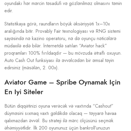
oyundakı hər mərcin təsadüfi və gözlənilməz olmasını təmin
edir.
Statistikaya görə, raundların böyük əksəriyyəti 1x–10x
aralığında bitir. Provably Fair texnologiyası və RNG sistemi
sayəsində nə kazino operatoru, nə də oyunçu nəticələrə
müdaxilə edə bilər. İnternetdə satılan “Aviator hack”
proqramları 100% fırıldaqdır — bu mövzuda ətraflı oxuyun.
Auto Cash Out funksiyası ilə əvvəlcədən bir əmsal təyin
edirsiniz (məsələn, 2. 00x).
Aviator Game – Spribe Oynamak Için
En Iyi Siteler
Bütün diqqətinizi oyuna verəcək və vaxtında “Cashout”
düyməsini sıxmaq vaxtı gəldikdə olacaq — təyyarə havaa
qalxmazdan əvvəl. Bu strateji ilə mərc ölçüsünü seçmək
əhəmiyyətlidir. İlk 200 oyununuz üçün bankroll’unuzun