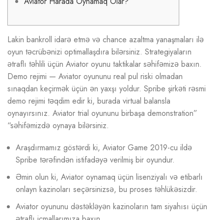
Aviator Harada Oynamaq Olar?
Lakin bankroll idarə etmə və chance azaltma yanaşmaları ilə
oyun təcrübənizi optimallaşdıra bilərsiniz. Strategiyaların
ətraflı təhlili üçün Aviator oyunu taktikalar səhifəmizə baxın.
Demo rejimi — Aviator oyununu real pul riski olmadan
sınaqdan keçirmək üçün ən yaxşı yoldur. Spribe şirkəti rəsmi
demo rejimi təqdim edir ki, burada virtual balansla
oynayırsınız. Aviator trial oyununu birbaşa demonstration”
“səhifəmizdə oynaya bilərsiniz.
Araşdırmamız göstərdi ki, Aviator Game 2019-cu ildə
Spribe tərəfindən istifadəyə verilmiş bir oyundur.
Əmin olun ki, Aviator oynamaq üçün lisenziyalı və etibarlı
onlayn kazinoları seçərsinizsə, bu proses təhlükəsizdir.
Aviator oyununu dəstəkləyən kazinoların tam siyahısı üçün
ətraflı icmallarımıza baxın.