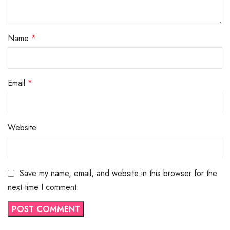
Name
*
Email
*
Website
Save my name, email, and website in this browser for the
next time I comment.