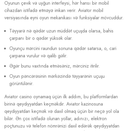
Oyunun çevik və uyğun interfeysi, hər hansı bir mobil
cihazdan istifadə etməyə imkan verir. Aviator mobil
versiyasında eyni oyun mekanikası və funksiyalar mövcuddur.
Təyyarə nə qədər uzun müddət uçuşda olarsa, bahis
çarpanı bir o qədər yüksək olar.
Oyunçu mərcini raundun sonuna qədər satarsa, o, cari
çarpana vurulur və qalib gəlir.
Əgər bunu vaxtında etməsəniz, mərciniz itirilir.
Oyun pəncərəsinin mərkəzində təyyarənin uçuşu
görüntülənir.
Aviator casino oynamaq üçün ilk addım, bu platformlardan
birinə qeydiyyatdan keçməkdir. Aviator kazinosuna
qeydiyyatdan keçmək və daxil olmaq üçün bir neçə yol ola
bilər. Ən çox istifadə olunan yollar, adınızı, elektron
poçtunuzu və telefon nömrənizi daxil edərək qeydiyyatdan