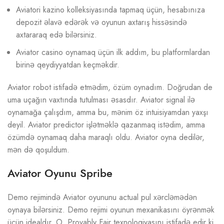
Aviatori kazino kolleksiyasında tapmaq üçün, hesabınıza
depozit əlavə edərək və oyunun axtarış hissəsində
axtararaq edə bilərsiniz.
Aviator casino oynamaq üçün ilk addım, bu platformlardan
birinə qeydiyyatdan keçməkdir.
Aviator robot istifadə etmədim, özüm oynadım. Doğrudan de
uma uçağın vaxtında tutulması əsasdır. Aviator signal ilə
oynamağa çalışdım, amma bu, mənim öz intuisiyamdan yaxşı
deyil. Aviator predictor işlətməklə qazanmaq istədim, amma
özümdə oynamaq daha maraqlı oldu. Aviator oyna dedilər,
mən də qoşuldum.
Aviator Oyunu Spribe
Demo rejimində Aviator oyununu actual pul xərcləmədən
oynaya bilərsiniz. Demo rejimi oyunun mexanikasını öyrənmək
üçün idealdır. O, Provably Fair texnologiyasını istifadə edir ki,