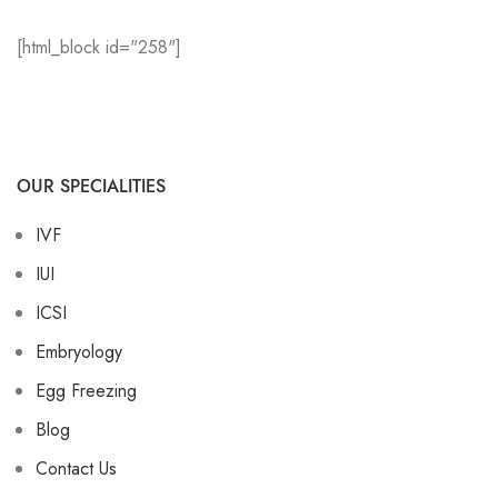
[html_block id="258"]
OUR SPECIALITIES
IVF
IUI
ICSI
Embryology
Egg Freezing
Blog
Contact Us